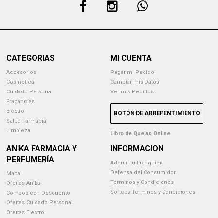
CATEGORIAS
MI CUENTA
Accesorios
Pagar mi Pedido
Cosmetica
Cambiar mis Datos
Cuidado Personal
Ver mis Pedidos
Fragancias
Electro
BOTÓN DE ARREPENTIMIENTO
Salud Farmacia
Limpieza
Libro de Quejas Online
ANIKA FARMACIA Y
INFORMACION
PERFUMERÍA
Adquirí tu Franquicia
Defensa del Consumidor
Mapa
Terminos y Condiciones
Ofertas Anika
Sorteos Terminos y Condiciones
Combos con Descuento
Ofertas Cuidado Personal
Ofertas Electro