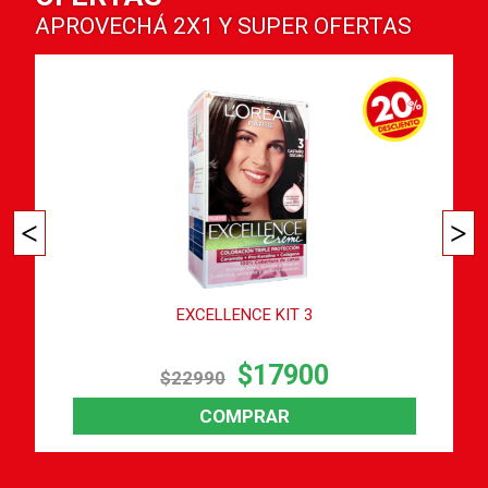
APROVECHÁ
2X1
Y
SUPER OFERTAS
EXCELLENCE KIT 3
$17900
$22990
COMPRAR